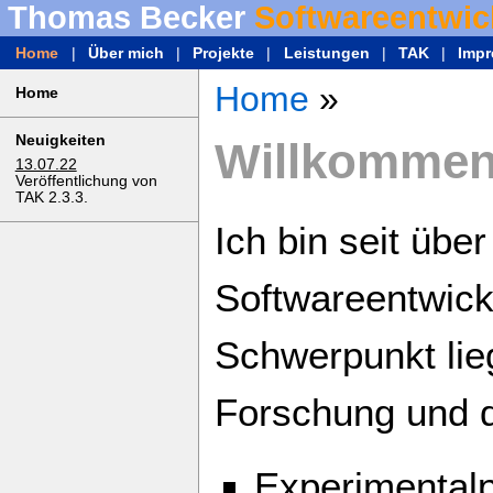
Thomas Becker
Softwareentwic
Home
|
Über mich
|
Projekte
|
Leistungen
|
TAK
|
Imp
Home
»
Home
Neuigkeiten
Willkommen
13.07.22
Veröffentlichung von
TAK 2.3.3.
Ich bin seit übe
Softwareentwickl
Schwerpunkt lie
Forschung und 
Experimental